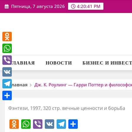
Перейти
Пятница, 7 августа 2026
4:20:42 PM
к
содержимому
Odnoklassniki
WhatsApp
ГЛАВНАЯ
НОВОСТИ
БИЗНЕС И ИНВЕС
Viber
VK
Главная
Дж. К. Роулинг — Гарри Поттер и философс
Telegram
Отправить
Фэнтези, 1997, 320 стр. вечные ценности и борьба
O
W
Vi
V
T
О