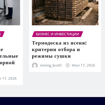
И
БИЗНЕС И ИНВЕСТИЦИИ
Термодоска из ясеня:
ые
критерии отбора и
тельные
режимы сушки
торной
mining_broth
Июл 17, 2026
 17, 2026