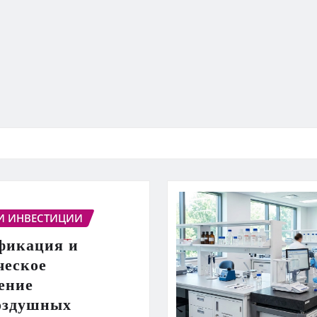
И ИНВЕСТИЦИИ
фикация и
ческое
ение
оздушных