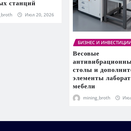
ых станций
_broth
Июл 20, 2026
БИЗНЕС И ИНВЕСТИЦИ
Весовые
антивибрационн
столы и дополни
элементы лабора
мебели
mining_broth
Июл