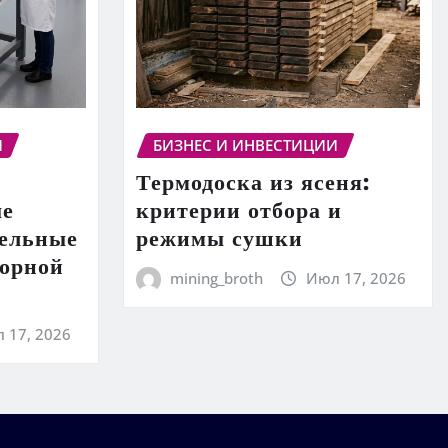
И
БИЗНЕС И ИНВЕСТИЦИИ
Термодоска из ясеня:
ые
критерии отбора и
тельные
режимы сушки
торной
mining_broth
Июл 17, 2026
 17, 2026