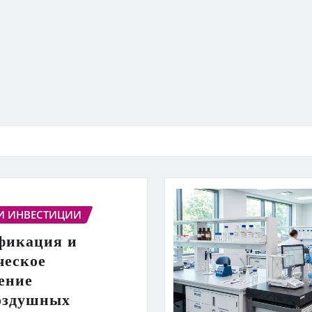
И ИНВЕСТИЦИИ
фикация и
ческое
ение
оздушных