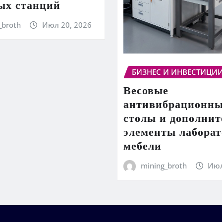
ых станций
_broth
Июл 20, 2026
БИЗНЕС И ИНВЕСТИЦИ
Весовые
антивибрационн
столы и дополни
элементы лабора
мебели
mining_broth
Июл