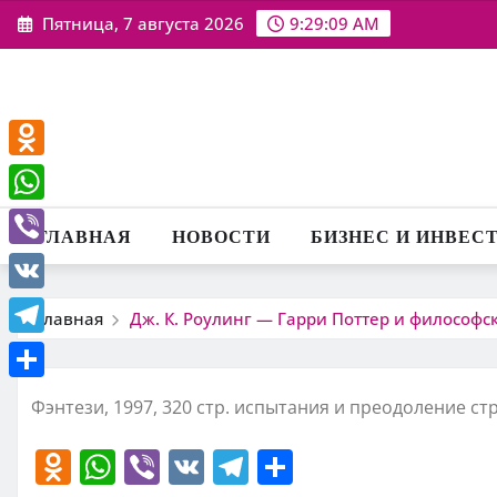
Перейти
Пятница, 7 августа 2026
9:29:09 AM
к
содержимому
Odnoklassniki
WhatsApp
ГЛАВНАЯ
НОВОСТИ
БИЗНЕС И ИНВЕС
Viber
VK
Главная
Дж. К. Роулинг — Гарри Поттер и философс
Telegram
Отправить
Фэнтези, 1997, 320 стр. испытания и преодоление ст
O
W
Vi
V
T
О