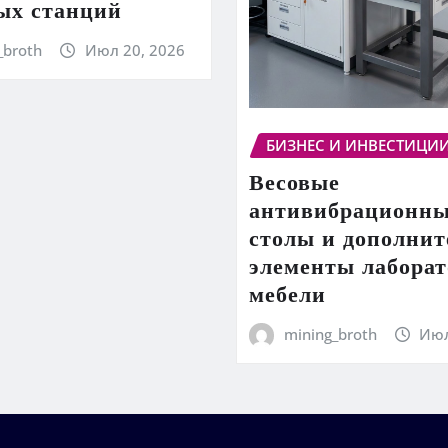
ых станций
_broth
Июл 20, 2026
БИЗНЕС И ИНВЕСТИЦИ
Весовые
антивибрационн
столы и дополни
элементы лабора
мебели
mining_broth
Июл