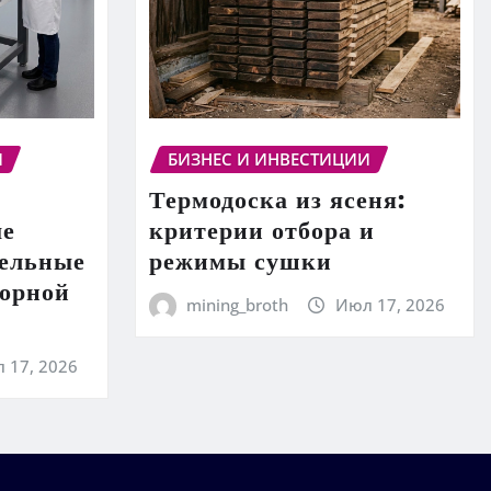
И
БИЗНЕС И ИНВЕСТИЦИИ
Термодоска из ясеня:
ые
критерии отбора и
тельные
режимы сушки
торной
mining_broth
Июл 17, 2026
 17, 2026