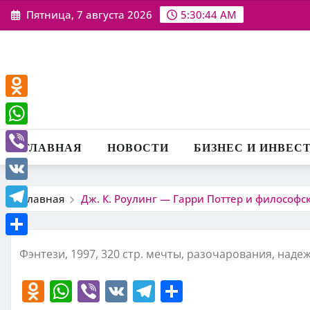
Перейти
Пятница, 7 августа 2026
5:30:45 AM
к
содержимому
Odnoklassniki
WhatsApp
ГЛАВНАЯ
НОВОСТИ
БИЗНЕС И ИНВЕС
Viber
VK
Главная
Дж. К. Роулинг — Гарри Поттер и философс
Telegram
Отправить
Фэнтези, 1997, 320 стр. мечты, разочарования, наде
O
W
Vi
V
T
О