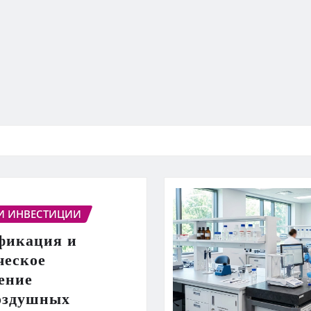
И ИНВЕСТИЦИИ
фикация и
ческое
ение
оздушных