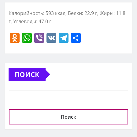
Калорийность: 593 ккал, Белки: 22.9 г, Жиры: 11.8
г, Углеводы: 47.0 г
O
W
Vi
V
T
О
d
h
b
K
el
т
n
at
er
e
п
o
s
gr
р
ПОИСК
kl
A
a
а
a
p
m
в
ss
p
и
ni
т
ki
ь
Поиск