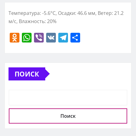
Температура: -5.6°C, Осадки: 46.6 мм, Ветер: 21.2
м/с, Влажность: 20%
O
W
Vi
V
T
О
d
h
b
K
el
т
n
at
er
e
п
o
s
gr
р
ПОИСК
kl
A
a
а
a
p
m
в
ss
p
и
ni
т
ki
ь
Поиск