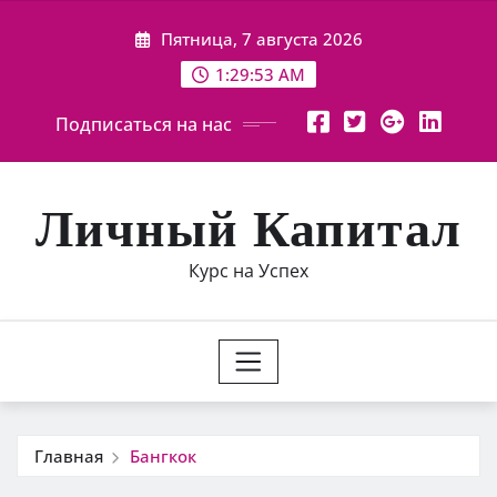
Перейти
Пятница, 7 августа 2026
к
содержимому
1:29:54 AM
Подписаться на нас
Личный Капитал
Курс на Успех
Главная
Бангкок