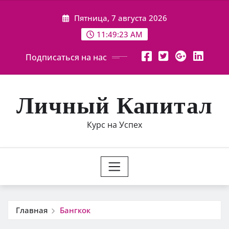
Перейти
Пятница, 7 августа 2026
к
содержимому
11:49:23 AM
Подписаться на нас
Личный Капитал
Курс на Успех
Главная
Бангкок