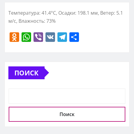
Температура: 41.4°C, Осадки: 198.1 мм, Ветер: 5.1
м/с, Влажность: 73%
O
W
Vi
V
T
О
d
h
b
K
el
т
n
at
er
e
п
o
s
gr
р
ПОИСК
kl
A
a
а
a
p
m
в
ss
p
и
ni
т
ki
ь
Поиск