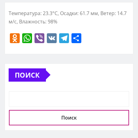
Температура: 23.3°C, Осадки: 61.7 мм, Ветер: 14.7
м/с, Влажность: 98%
O
W
Vi
V
T
О
d
h
b
K
el
т
n
at
er
e
п
o
s
gr
р
ПОИСК
kl
A
a
а
a
p
m
в
ss
p
и
ni
т
ki
ь
Поиск