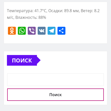
Температура: 41.7°C, Осадки: 89.8 мм, Ветер: 8.2
м/с, Влажность: 88%
O
W
Vi
V
T
О
d
h
b
K
el
т
n
at
er
e
п
o
s
gr
р
ПОИСК
kl
A
a
а
a
p
m
в
ss
p
и
ni
т
ki
ь
Поиск